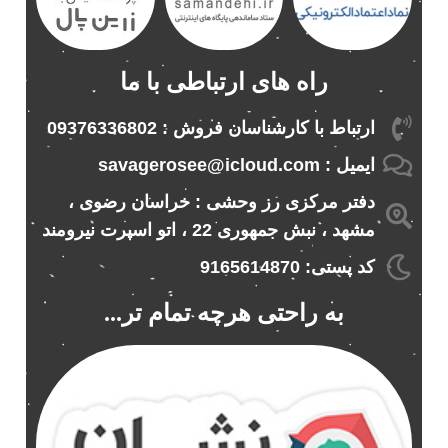
راه های ارتباطی با ما
ارتباط با کارشناسان فروش : 09376336802
ایمیل : savagerosee@icloud.com
دفتر مرکزی رز وحشی : خراسان رضوی ،
مشهد ، نبش جمهوری 22 ، اتو اسپرت نیرومند
کد پستی: 9165614870
به راحتی هرچه تمام تر...