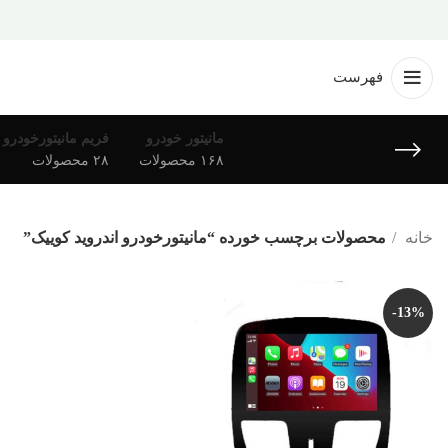
فهرست
مانیتور خودرو
فریم مانیتورخودرو
۱۶۸ محصولات
۲۸ محصولات
خانه
محصولات برچسب خورده “مانیتورخودرو اندروید کوییک”
-13%