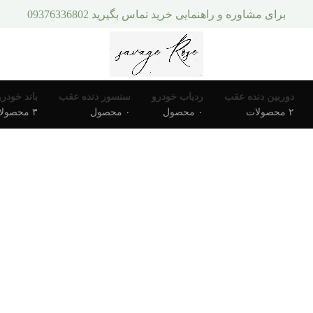
برای مشاوره و راهنمایی خرید تماس بگیرید 09376336802
دوربین دنده عقب
ردیاب خودرو
سنسور دنده عقب
باند خودرو
۲ محصولات
۰ محصول
۰ محصول
۳ محصولات