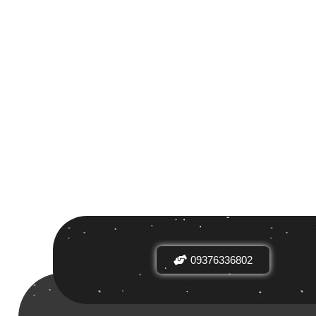
 بر اساس
ض
09376336802
دیدها
نرخ میانگین