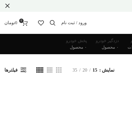
0
ورود / ثبت نام
0
تومان
دزدگیر خودرو
پخش خودرو
۰ محصول
۰ محصول
فیلترها
نمایش
15
20
35