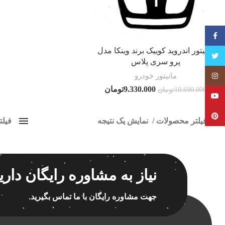
فیسبوک
مانیتور اندروید کوییک برند وینکا مدل
تویتر
پرو سری پلاس
مانیتور خودرو
Instagram
9.330.000
تومان
10.690.000
تومان
YouTube
Pinterest
فیلتر محصولات
نمایش یک نتیجه
فیل
کلاس‌های حمل و نقل محصول
مانیت
هیچ
برچسب ه
نیاز به مشاوره رایگان داری
فقط نمایش محصولات فروش
فقط موجود در انبار
جهت مشاوره رایگان با ما تماس بگیرید.
اسپیکر
اسپیکر