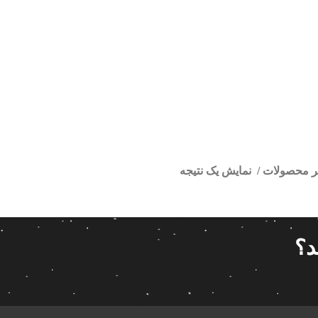
تر محصولات
نمایش یک نتیجه
ورخودرو اندروید کوییک
ا
قیمت گذاری
مرتب سازی
د؟
پیش فر
14 280 000تومان
539 000تومان
تعداد باز
 پاناتک
1
539 000
14 280 000
محبوبیت
 خودرو ناکامیچی
2
براساس 