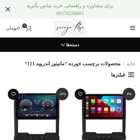
برای مشاوره و راهنمایی خرید تماس بگیرید
09376336802
0
/
0
تومان
دسته‌ها
خانه
محصولات برچسب خورده “مانیتور اندروید 111”
فیلترها
-15%
-8%