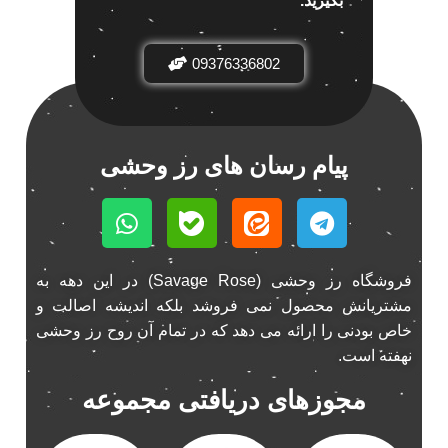
بگیرید.
باند خودرو ناکامیچی
2
باند فابریک خودرو
1
09376336802
باند فابریک ناکامیچی
1
باند ماشین ناکامیچی
2
باند ناکامیچی
2
پیام رسان های رز وحشی
پخش 206
2
پخش 207
2
پخش 405
2
پخش MVM 530
1
پخش MVM X22
فروشگاه رز وحشی (Savage Rose) در این دهه به
1
مشتریانش محصول نمی فروشد بلکه اندیشه اصالت و
پخش اریو
1
خاص بودنی را ارائه می دهد که در تمام آن روح رز وحشی
پخش ال 90
1
نهفته است.
پخش النترا
2
مجوزهای دریافتی مجموعه
پخش ام وی ام
4
پخش ام وی ام 530
2