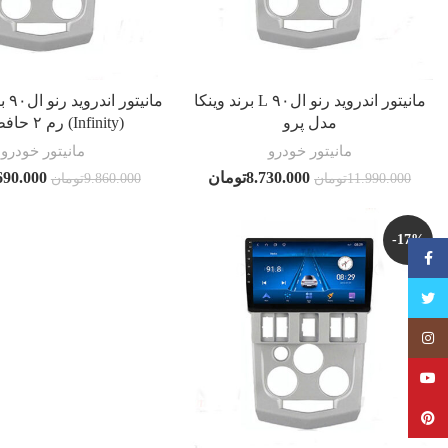
مانیتور اندروید رنو ال۹۰ L برند وینکا
مانیت
مدل پرو
(Infinity) رم ۲ حافظه ۳۲
مانیتور خودرو
مانیتور خودرو
8.730.000
تومان
690.000
11.990.000
تومان
9.860.000
تومان
-17%
فیسبوک
تویتر
Instagram
YouTube
Pinterest