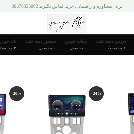
برای مشاوره و راهنمایی خرید تماس بگیرید 09376336802
دوربین دنده عقب
ردیاب خودرو
سنسور دنده عقب
باند خودرو
۲ محصولات
۰ محصول
۰ محصول
۳ محصولات
-20%
-24%