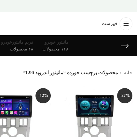
فهرست
مانیتور خودرو
فریم مانیتورخودرو
۱۶۸ محصولات
۲۸ محصولات
خانه
محصولات برچسب خورده “مانیتور اندروید L90”
-12%
-27%