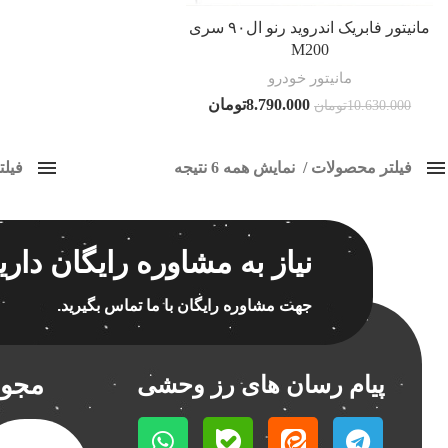
مانیتور فابریک اندروید رنو ال۹۰ سری
M200
مانیتور خودرو
8.790.000
تومان
10.630.000
تومان
فیلتر محصولات
نمایش همه 6 نتیجه
فیل
کلاس‌های حمل و نقل محصول
مانیتو
هیچ
برچسب ه
نیاز به مشاوره رایگان داری
فقط نمایش محصولات فروش
فقط موجود در انبار
جهت مشاوره رایگان با ما تماس بگیرید.
اسپیکر
اسپیکر
مجوز
پیام رسان های رز وحشی
اسپیکر
اسپیکر
اسپیکر