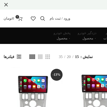
0
ورود / ثبت نام
0
تومان
دزدگیر خودرو
پخش خودرو
۰ محصول
۰ محصول
فیلترها
نمایش
15
20
35
-13%