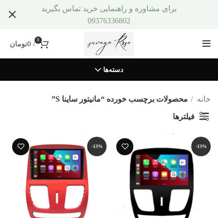
برای مشاوره و راهنمایی خرید تماس بگیرید
09376336802
0
/
0
تومان
دسته‌ها
خانه
محصولات برچسب خورده “مانیتور ساینا S”
فیلترها
-13%
-13%