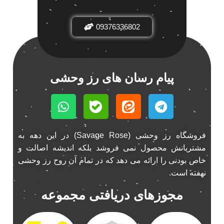
باند فابریک خودرو
1
09376336802
باند فابریک ناکامیچی
1
باند ماشین ناکامیچی
2
باند ناکامیچی
2
پخش 206
2
پیام رسان های رز وحشی
پخش 207
2
پخش 405
2
پخش MVM 530
1
پخش MVM X22
1
فروشگاه رز وحشی (Savage Rose) در این دهه به
پخش اریو
1
مشتریانش محصول نمی فروشد بلکه اندیشه اصالت و
پخش ال 90
خاص بودنی را ارائه می دهد که در تمام آن روح رز وحشی
1
نهفته است.
پخش النترا
2
پخش ام وی ام
4
مجوزهای دریافتی مجموعه
پخش ام وی ام 530
2
پخش ام وی ام ایکس 22
2