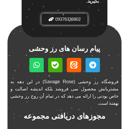
بگیرید.
باند خودرو ناکامیچی
2
باند فابریک خودرو
1
09376336802
باند فابریک ناکامیچی
1
باند ماشین ناکامیچی
2
باند ناکامیچی
2
پیام رسان های رز وحشی
پخش 206
2
پخش 207
2
پخش 405
2
پخش MVM 530
1
فروشگاه رز وحشی (Savage Rose) در این دهه به
پخش MVM X22
1
مشتریانش محصول نمی فروشد بلکه اندیشه اصالت و
پخش اریو
1
خاص بودنی را ارائه می دهد که در تمام آن روح رز وحشی
پخش ال 90
1
نهفته است.
پخش النترا
2
مجوزهای دریافتی مجموعه
پخش ام وی ام
4
پخش ام وی ام 530
2