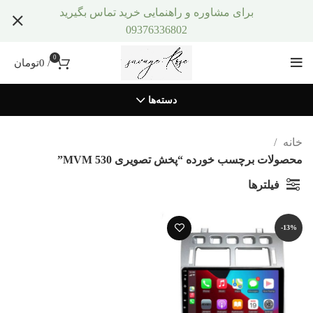
برای مشاوره و راهنمایی خرید تماس بگیرید
09376336802
0
/
0
تومان
دسته‌ها
خانه
محصولات برچسب خورده “پخش تصویری MVM 530”
فیلترها
-13%