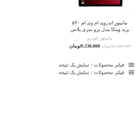
مانیتور اندروید ام وی ام ۵۳۰
برند وینکا مدل پرو سری پلاس
مانیتور خودرو
9.330.000
تومان
10.690.000
تومان
فیلتر محصولات
نمایش یک نتیجه
فیلتر محصولات
کلاس‌های حمل و نقل محصول
نمایش یک نتیجه
هیچ
پخش تصویری MVM 530
فقط نمایش محصولات فروش
فقط موجود در انبار
برچسب ها
اسپیکر پاناتک
1
اسپیکر خودرو ناکامیچی
2