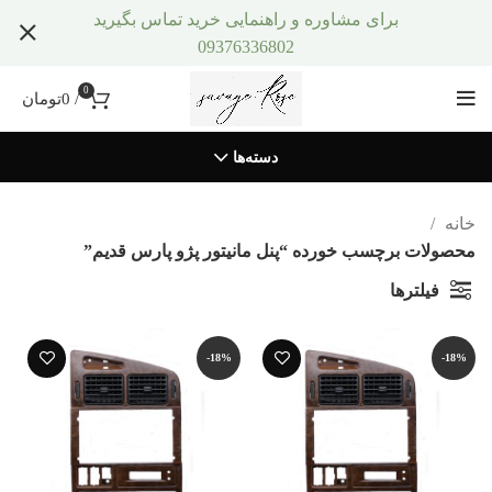
برای مشاوره و راهنمایی خرید تماس بگیرید
09376336802
0
/
0
تومان
دسته‌ها
خانه
محصولات برچسب خورده “پنل مانیتور پژو پارس قدیم”
فیلترها
-18%
-18%