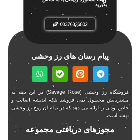
بگیرید.
باند خودرو پاناتک
1
باند خودرو ناکامیچی
2
باند فابریک خودرو
09376336802
1
باند فابریک ناکامیچی
1
باند ماشین ناکامیچی
2
باند ناکامیچی
2
پیام رسان های رز وحشی
پخش 206
2
پخش 207
2
پخش 405
2
پخش MVM 530
1
فروشگاه رز وحشی (Savage Rose) در این دهه به
پخش MVM X22
1
مشتریانش محصول نمی فروشد بلکه اندیشه اصالت و
پخش اریو
1
خاص بودنی را ارائه می دهد که در تمام آن روح رز وحشی
پخش ال 90
1
نهفته است.
پخش النترا
2
مجوزهای دریافتی مجموعه
پخش ام وی ام
4