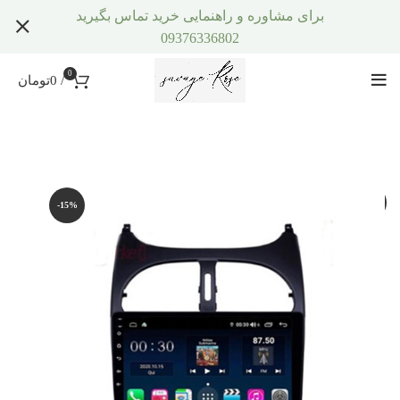
برای مشاوره و راهنمایی خرید تماس بگیرید
09376336802
0
/
0
تومان
-15%
-15%