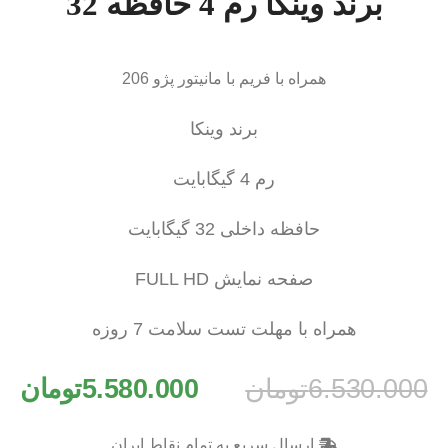
برند وینکا رم 4 حافظه 32
همراه با فریم با مانیتور پژو 206
برند وینکا
رم 4 گیگابایت
حافظه داخلی 32 گیگابایت
صفحه نمایش FULL HD
همراه با مهلت تست سلامت 7 روزه
6.530.000
تومان
5.580.000
تومان
ارسال سریع به تمام نقاط ایران