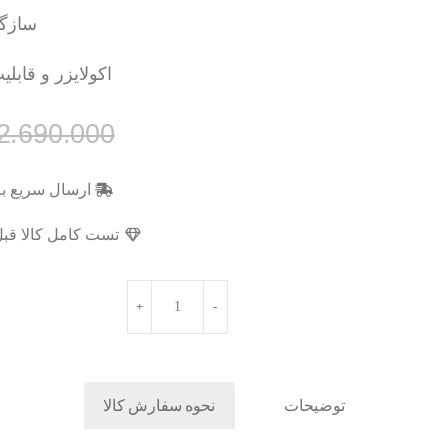
سازگا
اکولایزر و قابلیت ASP و DSP برای ارایه صدای ح
2.690.000
ارسال سریع به
تست کامل کالا قبل
توضیحات
نحوه سفارش کالا