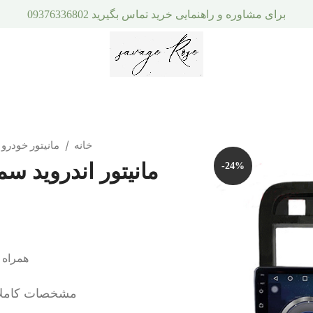
برای مشاوره و راهنمایی خرید تماس بگیرید 09376336802
خانه
مانیتور خودرو
مانیتور اندروید س
-24%
همراه 
مشخصات کاملا وا