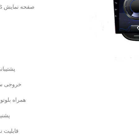
صفحه نمایش IPS و رزولوشن 1280 با زاویه دید نامحدود
پشتیبانی از 
خروجی سا
همراه بلوت
پشنی
قابلیت ن