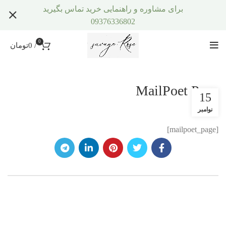
برای مشاوره و راهنمایی خرید تماس بگیرید
09376336802
0
/
0
تومان
MailPoet Page
15
نوامبر
[mailpoet_page]