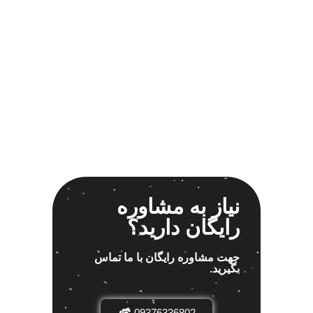
نیاز به مشاوره
رایگان دارید؟
جهت مشاوره رایگان با ما تماس
بگیرید.
09376336802