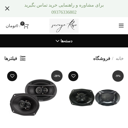
برای مشاوره و راهنمایی خرید تماس بگیرید
09376336802
0
/
0
تومان
دسته‌ها
فیلترها
خانه
فروشگاه
-20%
-9%