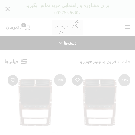
برای مشاوره و راهنمایی خرید تماس بگیرید
09376336802
0
/
0
تومان
دسته‌ها
فیلترها
خانه
فریم مانیتورخودرو
-19%
-19%