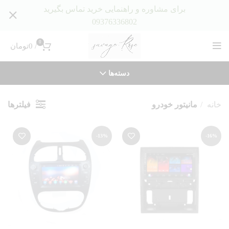
برای مشاوره و راهنمایی خرید تماس بگیرید
09376336802
0
/
0
تومان
دسته‌ها
فیلترها
خانه
مانیتور خودرو
-13%
-16%