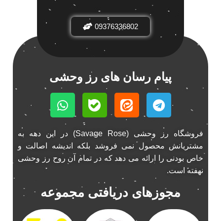
باند فابریک خودرو
1
09376336802
باند فابریک ناکامیچی
1
باند ماشین ناکامیچی
2
باند ناکامیچی
2
پخش 206
2
پیام رسان های رز وحشی
پخش 207
2
پخش 405
2
پخش MVM 530
1
پخش MVM X22
1
فروشگاه رز وحشی (Savage Rose) در این دهه به
پخش اریو
1
مشتریانش محصول نمی فروشد بلکه اندیشه اصالت و
پخش ال 90
خاص بودنی را ارائه می دهد که در تمام آن روح رز وحشی
1
نهفته است.
پخش النترا
2
پخش ام وی ام
4
مجوزهای دریافتی مجموعه
پخش ام وی ام 530
2
پخش ام وی ام ایکس 22
2