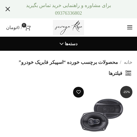
برای مشاوره و راهنمایی خرید تماس بگیرید
09376336802
0
/
0
تومان
دسته‌ها
خانه
محصولات برچسب خورده “اسپیکر فابریک خودرو”
فیلترها
-25%