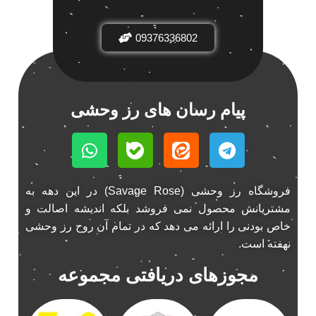
باند فابریک خودرو
1
09376336802
باند فابریک ناکامیچی
1
باند ماشین ناکامیچی
2
باند ناکامیچی
2
پخش 206
2
پیام رسان های رز وحشی
پخش 207
2
پخش 405
2
پخش MVM 530
1
پخش MVM X22
1
فروشگاه رز وحشی (Savage Rose) در این دهه به
پخش اریو
1
مشتریانش محصول نمی فروشد بلکه اندیشه اصالت و
پخش ال 90
خاص بودنی را ارائه می دهد که در تمام آن روح رز وحشی
1
نهفته است.
پخش النترا
2
پخش ام وی ام
4
مجوزهای دریافتی مجموعه
پخش ام وی ام 530
2
پخش ام وی ام ایکس 22
2