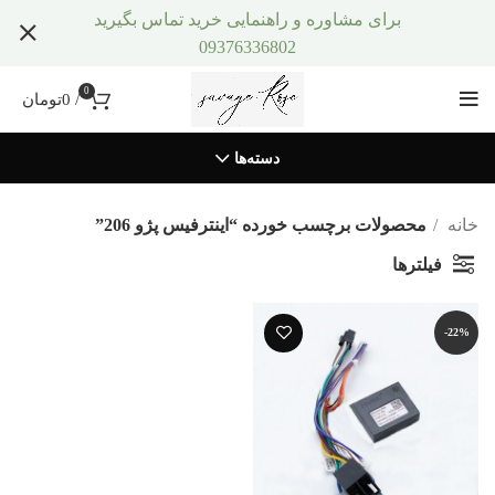
برای مشاوره و راهنمایی خرید تماس بگیرید
09376336802
0
/
0
تومان
دسته‌ها
خانه
محصولات برچسب خورده “اینترفیس پژو 206”
فیلترها
-22%