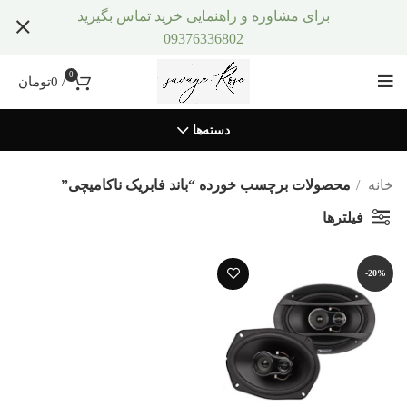
برای مشاوره و راهنمایی خرید تماس بگیرید
09376336802
0
/
0
تومان
دسته‌ها
خانه
محصولات برچسب خورده “باند فابریک ناکامیچی”
فیلترها
-20%