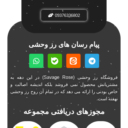
باند فابریک خودرو
1
09376336802
باند فابریک ناکامیچی
1
باند ماشین ناکامیچی
2
باند ناکامیچی
2
پخش 206
2
پیام رسان های رز وحشی
پخش 207
2
پخش 405
2
پخش MVM 530
1
پخش MVM X22
1
فروشگاه رز وحشی (Savage Rose) در این دهه به
پخش اریو
1
مشتریانش محصول نمی فروشد بلکه اندیشه اصالت و
پخش ال 90
خاص بودنی را ارائه می دهد که در تمام آن روح رز وحشی
1
نهفته است.
پخش النترا
2
پخش ام وی ام
4
مجوزهای دریافتی مجموعه
پخش ام وی ام 530
2
پخش ام وی ام ایکس 22
2