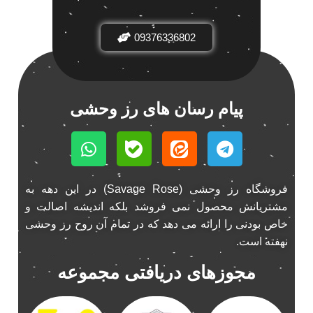
باند فابریک خودرو
1
09376336802
باند فابریک ناکامیچی
1
باند ماشین ناکامیچی
2
باند ناکامیچی
2
پخش 206
2
پیام رسان های رز وحشی
پخش 207
2
پخش 405
2
پخش MVM 530
1
پخش MVM X22
1
فروشگاه رز وحشی (Savage Rose) در این دهه به
پخش اریو
1
مشتریانش محصول نمی فروشد بلکه اندیشه اصالت و
پخش ال 90
خاص بودنی را ارائه می دهد که در تمام آن روح رز وحشی
1
نهفته است.
پخش النترا
2
پخش ام وی ام
4
مجوزهای دریافتی مجموعه
پخش ام وی ام 530
2
پخش ام وی ام ایکس 22
2