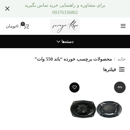
برای مشاوره و راهنمایی خرید تماس بگیرید
09376336802
0
/
0
تومان
دسته‌ها
خانه
محصولات برچسب خورده “باند 550 وات”
فیلترها
-9%