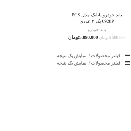
باند خودرو پاناتک مدل PCS
6928P پک ۲ عددی
باند خودرو
5.890.000
تومان
6.500.000
تومان
فیلتر محصولات
نمایش یک نتیجه
فیلتر محصولات
کلاس‌های حمل و نقل محصول
نمایش یک نتیجه
هیچ
باند 550 وات
فقط نمایش محصولات فروش
فقط موجود در انبار
برچسب ها
اسپیکر پاناتک
1
اسپیکر خودرو ناکامیچی
2
اسپیکر فابریک خودرو
1