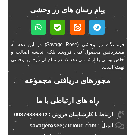
باند ناکامیچی
2
پیام رسان های رز وحشی
پخش 206
2
پخش 207
2
پخش 405
2
پخش MVM 530
1
فروشگاه رز وحشی (Savage Rose) در این دهه به
پخش MVM X22
1
مشتریانش محصول نمی فروشد بلکه اندیشه اصالت و
پخش اریو
1
خاص بودنی را ارائه می دهد که در تمام آن روح رز وحشی
پخش ال 90
1
نهفته است.
پخش النترا
2
مجوزهای دریافتی مجموعه
پخش ام وی ام
4
پخش ام وی ام 530
2
پخش ام وی ام ایکس 22
2
راه های ارتباطی با ما
پخش ام وی ام ایکس 33
1
ارتباط با کارشناسان فروش : 09376336802
پخش ام وی ام ایکس 33 نیو
1
پخش ام وی ام نیو
1
ایمیل : savagerosee@icloud.com
پخش اندرو.ید ساینا
1