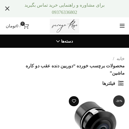
برای مشاوره و راهنمایی خرید تماس بگیرید
09376336802
0
/
0
تومان
دسته‌ها
خانه
محصولات برچسب خورده “دوربین دنده عقب دو کاره
ماشین”
فیلترها
-21%