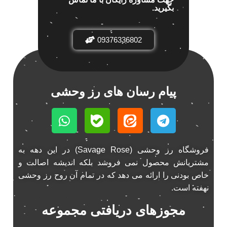
بگیرید.
باند خودرو پاناتک
1
باند خودرو ناکامیچی
2
باند فابریک خودرو
09376336802
1
باند فابریک ناکامیچی
1
باند ماشین ناکامیچی
2
باند ناکامیچی
2
پیام رسان های رز وحشی
پخش 206
2
پخش 207
2
پخش 405
2
پخش MVM 530
1
فروشگاه رز وحشی (Savage Rose) در این دهه به
پخش MVM X22
1
مشتریانش محصول نمی فروشد بلکه اندیشه اصالت و
پخش اریو
1
خاص بودنی را ارائه می دهد که در تمام آن روح رز وحشی
پخش ال 90
نهفته است.
1
پخش النترا
2
مجوزهای دریافتی مجموعه
پخش ام وی ام
4