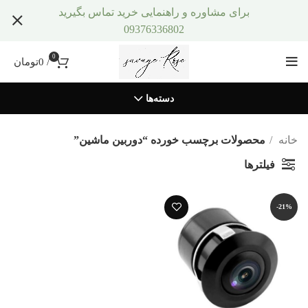
برای مشاوره و راهنمایی خرید تماس بگیرید
09376336802
0
/
0
تومان
دسته‌ها
خانه
محصولات برچسب خورده “دوربین ماشین”
فیلترها
-21%