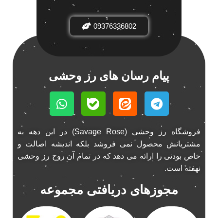
باند فابریک خودرو
1
09376336802
باند فابریک ناکامیچی
1
باند ماشین ناکامیچی
2
باند ناکامیچی
2
پخش 206
2
پیام رسان های رز وحشی
پخش 207
2
پخش 405
2
پخش MVM 530
1
پخش MVM X22
1
فروشگاه رز وحشی (Savage Rose) در این دهه به
پخش اریو
1
مشتریانش محصول نمی فروشد بلکه اندیشه اصالت و
پخش ال 90
خاص بودنی را ارائه می دهد که در تمام آن روح رز وحشی
1
نهفته است.
پخش النترا
2
پخش ام وی ام
4
مجوزهای دریافتی مجموعه
پخش ام وی ام 530
2
پخش ام وی ام ایکس 22
2