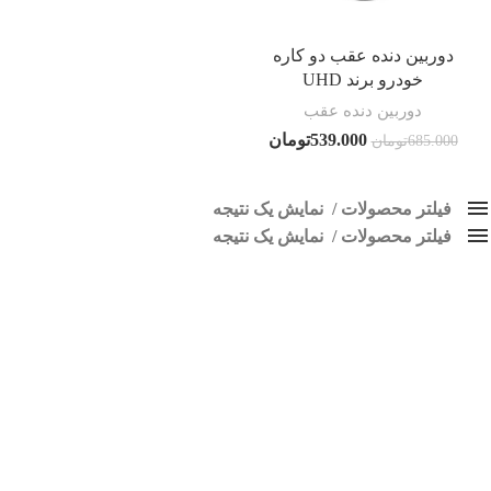
دوربین دنده عقب دو کاره
خودرو برند UHD
دوربین دنده عقب
539.000
تومان
685.000
تومان
فیلتر محصولات
نمایش یک نتیجه
فیلتر محصولات
کلاس‌های حمل و نقل محصول
نمایش یک نتیجه
هیچ
دوربین ماشین
براساس نرخ میانگین
فقط نمایش محصولات فروش
فقط موجود در انبار
برچسب ها
پاک کردن فیلترها
اسپیکر پاناتک
1
اسپیکر خودرو ناکامیچی
2
اسپیکر فابریک خودرو
1