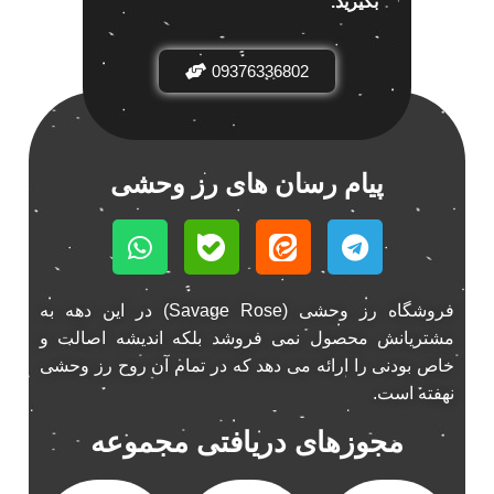
بگیرید.
باند خودرو ناکامیچی
2
باند فابریک خودرو
1
09376336802
باند فابریک ناکامیچی
1
باند ماشین ناکامیچی
2
باند ناکامیچی
2
پیام رسان های رز وحشی
پخش 206
2
پخش 207
2
پخش 405
2
پخش MVM 530
1
فروشگاه رز وحشی (Savage Rose) در این دهه به
پخش MVM X22
1
مشتریانش محصول نمی فروشد بلکه اندیشه اصالت و
پخش اریو
1
خاص بودنی را ارائه می دهد که در تمام آن روح رز وحشی
پخش ال 90
1
نهفته است.
پخش النترا
2
مجوزهای دریافتی مجموعه
پخش ام وی ام
4
پخش ام وی ام 530
2