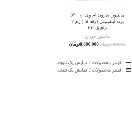
مانیتور اندروید ام وی ام ۵۳۰
برند اینفینیتی (Infinity) رم ۲
حافظه ۳۲
مانیتور خودرو
8.690.000
تومان
9.860.000
تومان
فیلتر محصولات
نمایش یک نتیجه
فیلتر محصولات
کلاس‌های حمل و نقل محصول
نمایش یک نتیجه
هیچ
ضبط ام وی ام 530
فقط نمایش محصولات فروش
فقط موجود در انبار
برچسب ها
اسپیکر پاناتک
1
اسپیکر خودرو ناکامیچی
2