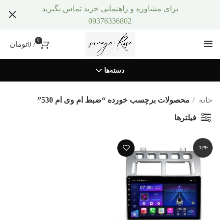
برای مشاوره و راهنمایی خرید تماس بگیرید
09376336802
0
/
0
تومان
دسته‌ها
خانه
محصولات برچسب خورده “ضبط ام وی ام 530”
فیلترها
-12%