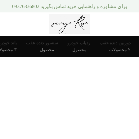
برای مشاوره و راهنمایی خرید تماس بگیرید 09376336802
دوربین دنده عقب
ردیاب خودرو
سنسور دنده عقب
باند خودرو
۲ محصولات
۰ محصول
۰ محصول
۳ محصولات