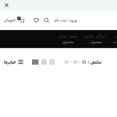
0
ورود / ثبت نام
0
تومان
دزدگیر خودرو
پخش خودرو
۰ محصول
۰ محصول
فیلترها
نمایش
15
20
35