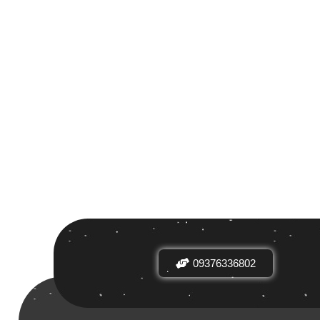
 بر اساس
ض
09376336802
دیدها
نرخ میانگین