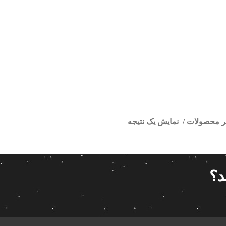
تر محصولات
نمایش یک نتیجه
ندروید رانا
ا
قیمت گذاری
مرتب سازی
د؟
پیش فر
14 280 000تومان
539 000تومان
تعداد باز
 پاناتک
1
539 000
14 280 000
محبوبیت
 خودرو ناکامیچی
2
براساس 