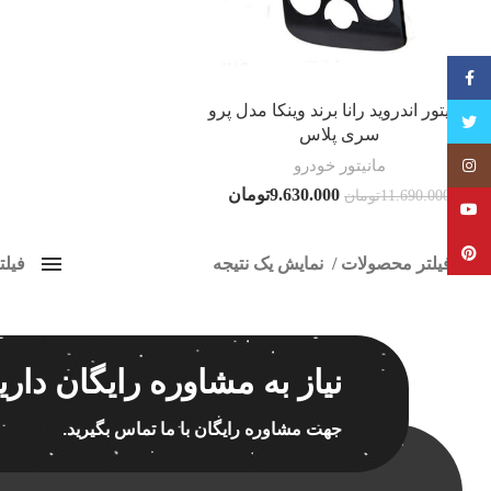
فیسبوک
مانیتور اندروید رانا برند وینکا مدل پرو
تویتر
سری پلاس
مانیتور خودرو
Instagram
9.630.000
تومان
11.690.000
تومان
YouTube
Pinterest
فیلتر محصولات
نمایش یک نتیجه
فیل
کلاس‌های حمل و نقل محصول
ضبط ا
هیچ
برچسب ه
نیاز به مشاوره رایگان داری
فقط نمایش محصولات فروش
فقط موجود در انبار
جهت مشاوره رایگان با ما تماس بگیرید.
اسپیکر
اسپیکر