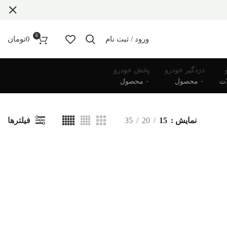
0
ورود / ثبت نام
0
تومان
دزدگیر خودرو
پخش خودرو
۰ محصول
۰ محصول
فیلترها
نمایش
15
20
35