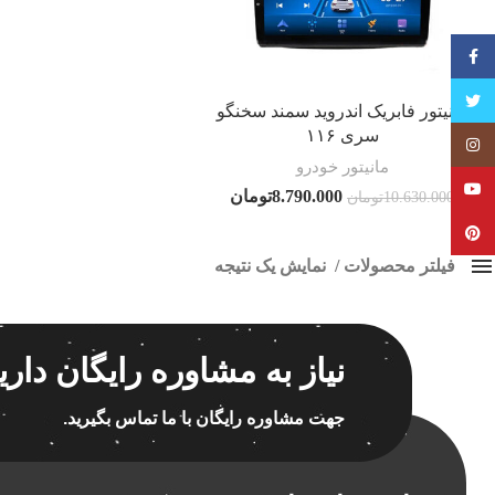
فیسبوک
تویتر
مانیتور فابریک اندروید سمند سخنگو
سری ۱۱۶
Instagram
مانیتور خودرو
YouTube
8.790.000
تومان
10.630.000
تومان
Pinterest
فیلتر محصولات
نمایش یک نتیجه
کلاس‌های حمل و نقل محصول
هیچ
نیاز به مشاوره رایگان داری
فقط نمایش محصولات فروش
فقط موجود در انبار
پاک 
جهت مشاوره رایگان با ما تماس بگیرید.