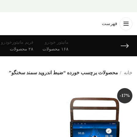
فهرست
مانیتور خودرو
فریم مانیتورخودرو
۱۶۸ محصولات
۲۸ محصولات
خانه
محصولات برچسب خورده “ضبط اندروید سمند سخنگو”
-17%