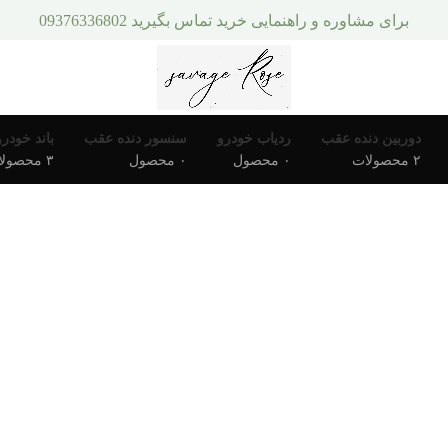
برای مشاوره و راهنمایی خرید تماس بگیرید 09376336802
دوربین دنده عقب
ردیاب خودرو
سنسور دنده عقب
باند خودرو
۲ محصولات
۰ محصول
۰ محصول
۳ محصولات