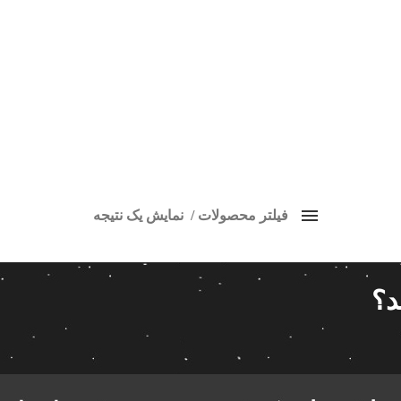
فیلتر محصولات
نمایش یک نتیجه
ضبط اندروید سمند سخنگو
براساس نرخ میانگین
برچسب ها
قیمت گذاری
د؟
کردن فیلترها
14 280 000تومان
9
اسپیکر پاناتک
1
14 280 000
اسپیکر خودرو ناکامیچی
2