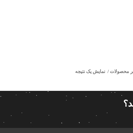
تر محصولات
نمایش یک نتیجه
ندروید پراید
ا
قیمت گذاری
مرتب سازی
د؟
پیش فر
14 280 000تومان
539 000تومان
تعداد باز
 پاناتک
1
539 000
14 280 000
محبوبیت
 خودرو ناکامیچی
2
براساس 