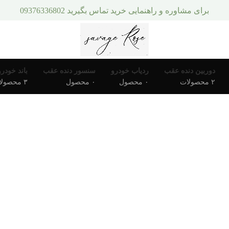
برای مشاوره و راهنمایی خرید تماس بگیرید 09376336802
دوربین دنده عقب
ردیاب خودرو
سنسور دنده عقب
باند خودرو
۲ محصولات
۰ محصول
۰ محصول
۳ محصولات