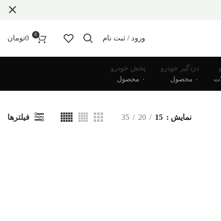
0
ورود / ثبت نام
0
تومان
دزدگیر خودرو
پخش خودرو
۰ محصول
۰ محصول
فیلترها
نمایش
15
20
35