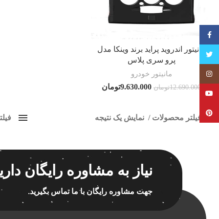
فیسبوک
مانیتور اندروید پراید برند وینکا مدل
تویتر
پرو سری پلاس
مانیتور خودرو
Instagram
9.630.000
تومان
12.690.000
تومان
YouTube
Pinterest
فیلتر محصولات
نمایش یک نتیجه
فیل
کلاس‌های حمل و نقل محصول
ضبط ا
هیچ
برچسب ه
نیاز به مشاوره رایگان داری
فقط نمایش محصولات فروش
فقط موجود در انبار
جهت مشاوره رایگان با ما تماس بگیرید.
اسپیکر
اسپیکر