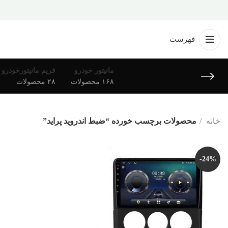
فهرست
مانیتور خودرو
فریم مانیتورخودرو
۱۶۸ محصولات
۲۸ محصولات
خانه
محصولات برچسب خورده “ضبط اندروید پراید”
-24%