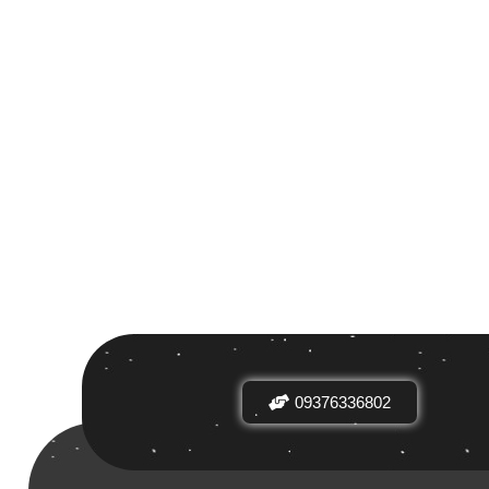
 بر اساس
ض
09376336802
دیدها
نرخ میانگین