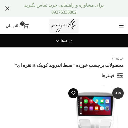
برای مشاوره و راهنمایی خرید تماس بگیرید
09376336802
0
/
0
تومان
دسته‌ها
خانه
محصولات برچسب خورده “ضبط اندروید کوییک R نقره ای”
فیلترها
-13%