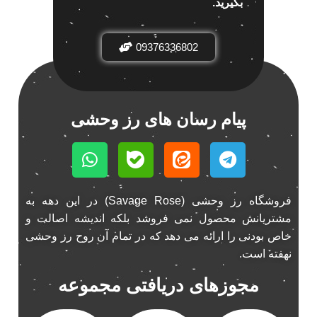
بگیرید.
باند خودرو ناکامیچی
2
باند فابریک خودرو
1
09376336802
باند فابریک ناکامیچی
1
باند ماشین ناکامیچی
2
باند ناکامیچی
2
پیام رسان های رز وحشی
پخش 206
2
پخش 207
2
پخش 405
2
پخش MVM 530
1
فروشگاه رز وحشی (Savage Rose) در این دهه به
پخش MVM X22
1
مشتریانش محصول نمی فروشد بلکه اندیشه اصالت و
پخش اریو
1
خاص بودنی را ارائه می دهد که در تمام آن روح رز وحشی
پخش ال 90
1
نهفته است.
پخش النترا
2
مجوزهای دریافتی مجموعه
پخش ام وی ام
4
پخش ام وی ام 530
2