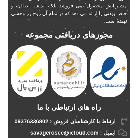
باند ناکامیچی
2
مشتریانش محصول نمی فروشد بلکه اندیشه اصالت و
پخش 206
2
خاص بودنی را ارائه می دهد که در تمام آن روح رز وحشی
پخش 207
نهفته است.
2
پخش 405
2
مجوزهای دریافتی مجموعه
پخش MVM 530
1
پخش MVM X22
1
پخش اریو
1
پخش ال 90
1
پخش النترا
2
پخش ام وی ام
4
پخش ام وی ام 530
2
پخش ام وی ام ایکس 22
2
راه های ارتباطی با ما
پخش ام وی ام ایکس 33
1
پخش ام وی ام ایکس 33 نیو
1
ارتباط با کارشناسان فروش : 09376336802
پخش ام وی ام نیو
1
ایمیل : savagerosee@icloud.com
پخش اندرو.ید ساینا
1