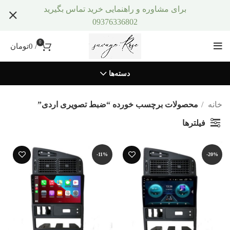
برای مشاوره و راهنمایی خرید تماس بگیرید
09376336802
0
/
0
تومان
دسته‌ها
خانه
محصولات برچسب خورده “ضبط تصویری اردی”
فیلترها
-11%
-20%