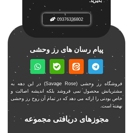
بگیرید.
باند خودرو ناکامیچی
2
باند فابریک خودرو
1
09376336802
باند فابریک ناکامیچی
1
باند ماشین ناکامیچی
2
باند ناکامیچی
2
پیام رسان های رز وحشی
پخش 206
2
پخش 207
2
پخش 405
2
پخش MVM 530
1
فروشگاه رز وحشی (Savage Rose) در این دهه به
پخش MVM X22
1
مشتریانش محصول نمی فروشد بلکه اندیشه اصالت و
پخش اریو
1
خاص بودنی را ارائه می دهد که در تمام آن روح رز وحشی
پخش ال 90
1
نهفته است.
پخش النترا
2
مجوزهای دریافتی مجموعه
پخش ام وی ام
4
پخش ام وی ام 530
2