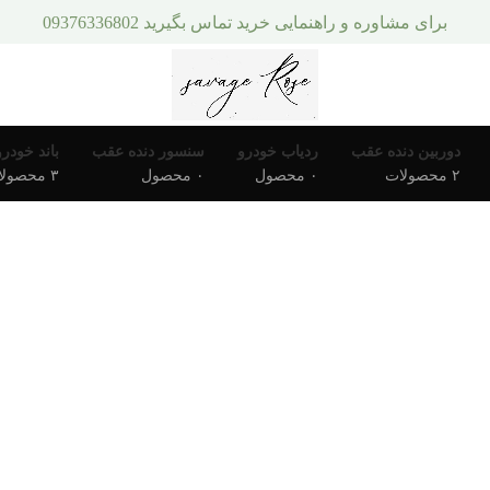
برای مشاوره و راهنمایی خرید تماس بگیرید 09376336802
دوربین دنده عقب
ردیاب خودرو
سنسور دنده عقب
باند خودرو
۲ محصولات
۰ محصول
۰ محصول
۳ محصولات