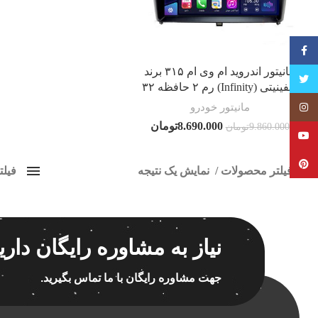
فیسبوک
مانیتور اندروید ام وی ام ۳۱۵ برند
تویتر
اینفینیتی (Infinity) رم ۲ حافظه ۳۲
مانیتور خودرو
Instagram
8.690.000
تومان
9.860.000
تومان
YouTube
Pinterest
فیلتر محصولات
نمایش یک نتیجه
فیل
کلاس‌های حمل و نقل محصول
ضبط 
هیچ
برچسب ه
نیاز به مشاوره رایگان داری
فقط نمایش محصولات فروش
فقط موجود در انبار
جهت مشاوره رایگان با ما تماس بگیرید.
اسپیکر
اسپیکر