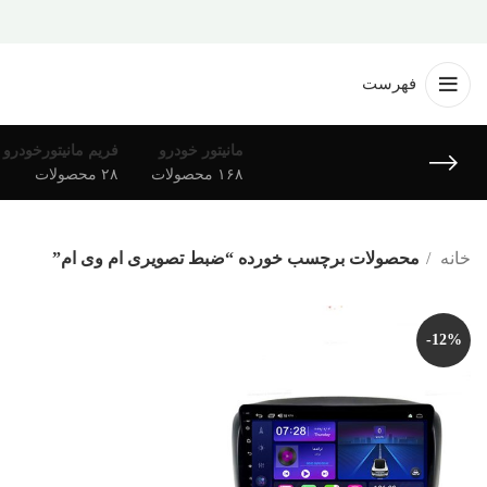
فهرست
مانیتور خودرو
فریم مانیتورخودرو
۱۶۸ محصولات
۲۸ محصولات
خانه
محصولات برچسب خورده “ضبط تصویری ام وی ام”
-12%