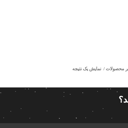
تر محصولات
نمایش یک نتیجه
تصویری ام وی ام
ا
قیمت گذاری
مرتب سازی
د؟
پیش فر
14 280 000تومان
539 000تومان
تعداد باز
 پاناتک
1
539 000
14 280 000
محبوبیت
 خودرو ناکامیچی
2
براساس 