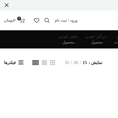
0
ورود / ثبت نام
0
تومان
دزدگیر خودرو
پخش خودرو
۰ محصول
۰ محصول
فیلترها
نمایش
15
20
35