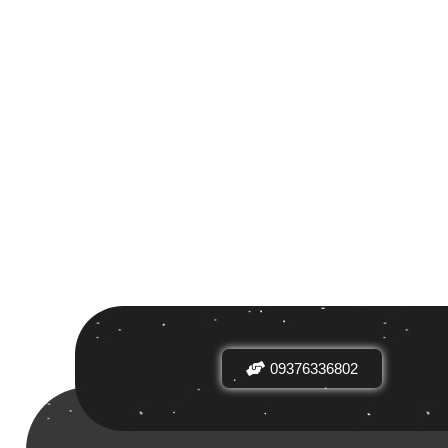
 بر اساس
ض
09376336802
دیدها
نرخ میانگین