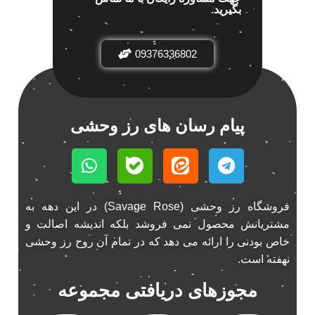
بگیرید.
باند خودرو پاناتک
1
باند خودرو ناکامیچی
2
باند فابریک خودرو
09376336802
1
باند فابریک ناکامیچی
1
باند ماشین ناکامیچی
2
باند ناکامیچی
2
پیام رسان های رز وحشی
پخش 206
2
پخش 207
2
پخش 405
2
پخش MVM 530
1
فروشگاه رز وحشی (Savage Rose) در این دهه به
پخش MVM X22
1
مشتریانش محصول نمی فروشد بلکه اندیشه اصالت و
پخش اریو
1
خاص بودنی را ارائه می دهد که در تمام آن روح رز وحشی
پخش ال 90
1
نهفته است.
پخش النترا
2
مجوزهای دریافتی مجموعه
پخش ام وی ام
4