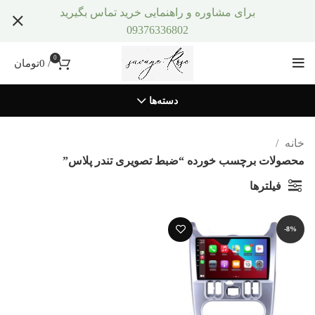
برای مشاوره و راهنمایی خرید تماس بگیرید
09376336802
0
/
0
تومان
دسته‌ها
خانه
محصولات برچسب خورده “ضبط تصویری تندر پلاس”
فیلترها
-8%