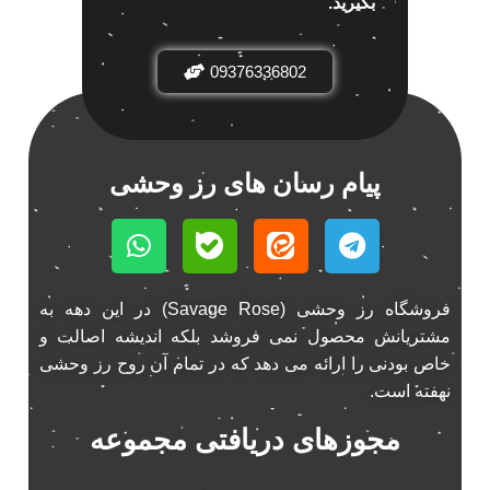
بگیرید.
باند خودرو ناکامیچی
2
باند فابریک خودرو
1
09376336802
باند فابریک ناکامیچی
1
باند ماشین ناکامیچی
2
باند ناکامیچی
2
پیام رسان های رز وحشی
پخش 206
2
پخش 207
2
پخش 405
2
پخش MVM 530
1
فروشگاه رز وحشی (Savage Rose) در این دهه به
پخش MVM X22
1
مشتریانش محصول نمی فروشد بلکه اندیشه اصالت و
پخش اریو
1
خاص بودنی را ارائه می دهد که در تمام آن روح رز وحشی
پخش ال 90
1
نهفته است.
پخش النترا
2
مجوزهای دریافتی مجموعه
پخش ام وی ام
4
پخش ام وی ام 530
2