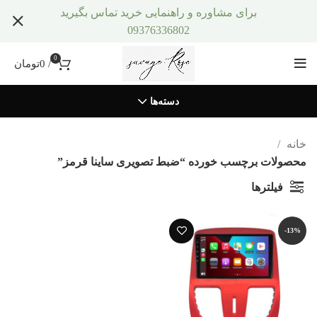
برای مشاوره و راهنمایی خرید تماس بگیرید
09376336802
0
/
0
تومان
دسته‌ها
خانه
محصولات برچسب خورده “ضبط تصویری ساینا قرمز”
فیلترها
-13%