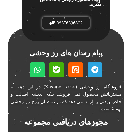
بگیرید.
باند خودرو پاناتک
1
باند خودرو ناکامیچی
2
باند فابریک خودرو
09376336802
1
باند فابریک ناکامیچی
1
باند ماشین ناکامیچی
2
باند ناکامیچی
2
پیام رسان های رز وحشی
پخش 206
2
پخش 207
2
پخش 405
2
پخش MVM 530
1
فروشگاه رز وحشی (Savage Rose) در این دهه به
پخش MVM X22
1
مشتریانش محصول نمی فروشد بلکه اندیشه اصالت و
پخش اریو
1
خاص بودنی را ارائه می دهد که در تمام آن روح رز وحشی
پخش ال 90
1
نهفته است.
پخش النترا
2
مجوزهای دریافتی مجموعه
پخش ام وی ام
4