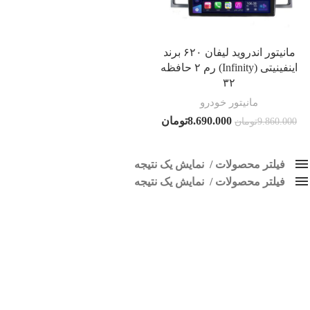
مانیتور اندروید لیفان ۶۲۰ برند
اینفینیتی (Infinity) رم ۲ حافظه
۳۲
مانیتور خودرو
8.690.000
تومان
9.860.000
تومان
فیلتر محصولات
نمایش یک نتیجه
فیلتر محصولات
کلاس‌های حمل و نقل محصول
نمایش یک نتیجه
هیچ
ضبط تصویری لیفان 620
فقط نمایش محصولات فروش
فقط موجود در انبار
برچسب ها
اسپیکر پاناتک
1
اسپیکر خودرو ناکامیچی