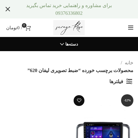
برای مشاوره و راهنمایی خرید تماس بگیرید
09376336802
0
/
0
تومان
دسته‌ها
خانه
محصولات برچسب خورده “ضبط تصویری لیفان 620”
فیلترها
-12%