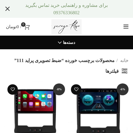
برای مشاوره و راهنمایی خرید تماس بگیرید
09376336802
0
/
0
تومان
دسته‌ها
خانه
محصولات برچسب خورده “ضبط تصویری پراید 111”
فیلترها
-8%
-6%