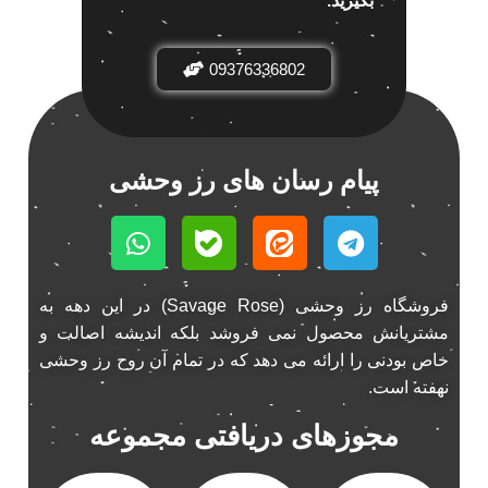
بگیرید.
باند خودرو ناکامیچی
2
باند فابریک خودرو
1
09376336802
باند فابریک ناکامیچی
1
باند ماشین ناکامیچی
2
باند ناکامیچی
2
پیام رسان های رز وحشی
پخش 206
2
پخش 207
2
پخش 405
2
پخش MVM 530
1
پخش MVM X22
فروشگاه رز وحشی (Savage Rose) در این دهه به
1
مشتریانش محصول نمی فروشد بلکه اندیشه اصالت و
پخش اریو
1
خاص بودنی را ارائه می دهد که در تمام آن روح رز وحشی
پخش ال 90
1
نهفته است.
پخش النترا
2
مجوزهای دریافتی مجموعه
پخش ام وی ام
4
پخش ام وی ام 530
2