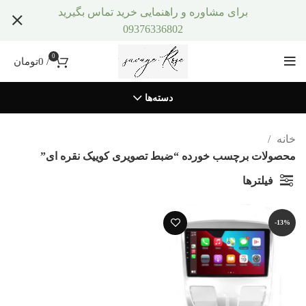
برای مشاوره و راهنمایی خرید تماس بگیرید
09376336802
0
/
0
تومان
دسته‌ها
خانه
محصولات برچسب خورده “ضبط تصویری کوییک نقره ای”
فیلترها
-13%