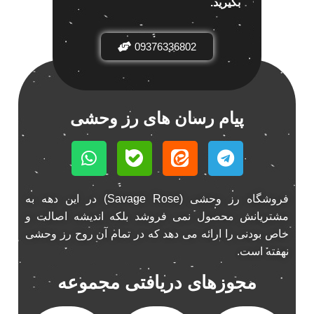
بگیرید.
باند خودرو ناکامیچی
2
باند فابریک خودرو
1
09376336802
باند فابریک ناکامیچی
1
باند ماشین ناکامیچی
2
باند ناکامیچی
2
پیام رسان های رز وحشی
پخش 206
2
پخش 207
2
پخش 405
2
پخش MVM 530
1
فروشگاه رز وحشی (Savage Rose) در این دهه به
پخش MVM X22
1
مشتریانش محصول نمی فروشد بلکه اندیشه اصالت و
پخش اریو
1
خاص بودنی را ارائه می دهد که در تمام آن روح رز وحشی
پخش ال 90
1
نهفته است.
پخش النترا
2
مجوزهای دریافتی مجموعه
پخش ام وی ام
4
پخش ام وی ام 530
2