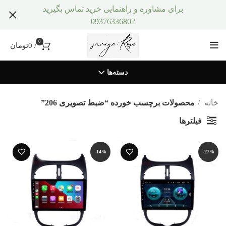
برای مشاوره و راهنمایی خرید تماس بگیرید
09376336802
0
/
0
تومان
دسته‌ها
خانه
محصولات برچسب خورده “ضبط تصویری 206”
فیلترها
-14%
-27%