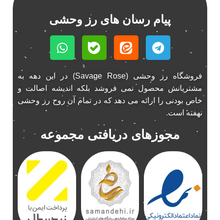
باند 550 وات
1
پیام رسان های رز وحشی
باند 6928
1
باند 6928p
1
باند پاناتک
1
باند پاناتک 6928
1
فروشگاه رز وحشی (Savage Rose) در این دهه به
باند پاناتک 6928p
1
مشتریانش محصول نمی فروشد بلکه اندیشه اصالت و
باند خودرو پاناتک
1
خاص بودنی را ارائه می دهد که در تمام آن روح رز وحشی
باند خودرو ناکامیچی
2
نهفته است.
باند فابریک خودرو
1
مجوزهای دریافتی مجموعه
باند فابریک ناکامیچی
1
باند ماشین ناکامیچی
2
باند ناکامیچی
2
پخش 206
2
پخش 207
2
پخش 405
2
پخش MVM 530
1