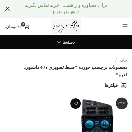
برای مشاوره و راهنمایی خرید تماس بگیرید
09376336802
0
/
0
تومان
دسته‌ها
خانه
محصولات برچسب خورده “ضبط تصویری 405 داشبورد
قدیم”
فیلترها
-20%