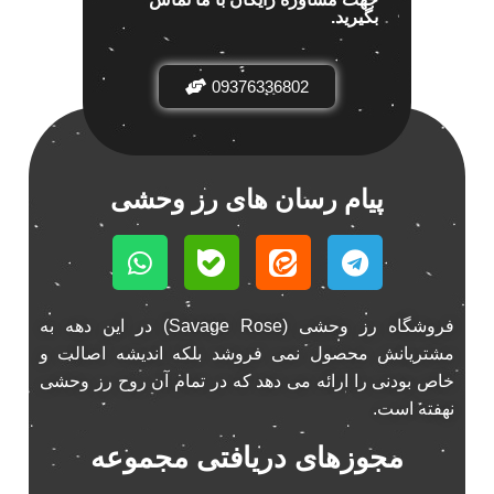
بگیرید.
باند خودرو پاناتک
1
باند خودرو ناکامیچی
2
باند فابریک خودرو
09376336802
1
باند فابریک ناکامیچی
1
باند ماشین ناکامیچی
2
باند ناکامیچی
2
پیام رسان های رز وحشی
پخش 206
2
پخش 207
2
پخش 405
2
پخش MVM 530
1
فروشگاه رز وحشی (Savage Rose) در این دهه به
پخش MVM X22
1
مشتریانش محصول نمی فروشد بلکه اندیشه اصالت و
پخش اریو
1
خاص بودنی را ارائه می دهد که در تمام آن روح رز وحشی
پخش ال 90
نهفته است.
1
پخش النترا
2
مجوزهای دریافتی مجموعه
پخش ام وی ام
4