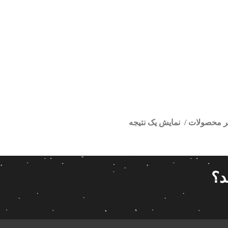
تر محصولات
نمایش یک نتیجه
یری 405 قدیم
ا
قیمت گذاری
مرتب سازی
د؟
پیش فر
14 280 000تومان
539 000تومان
تعداد باز
 پاناتک
1
539 000
14 280 000
محبوبیت
 خودرو ناکامیچی
2
براساس 