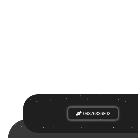
 بر اساس
ض
09376336802
دیدها
نرخ میانگین