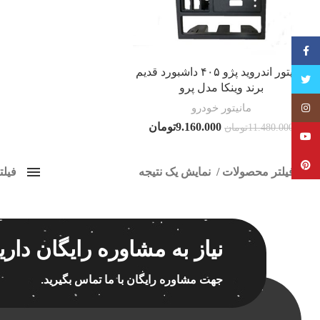
فیسبوک
مانیتور اندروید پژو ۴۰۵ داشبورد قدیم
تویتر
برند وینکا مدل پرو
مانیتور خودرو
Instagram
9.160.000
تومان
11.480.000
تومان
YouTube
Pinterest
فیلتر محصولات
نمایش یک نتیجه
فیل
کلاس‌های حمل و نقل محصول
ضبط تصو
هیچ
برچسب ه
نیاز به مشاوره رایگان داری
فقط نمایش محصولات فروش
فقط موجود در انبار
جهت مشاوره رایگان با ما تماس بگیرید.
اسپیکر
اسپیکر