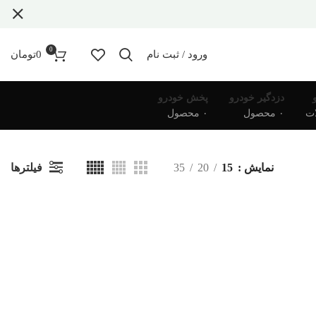
0
ورود / ثبت نام
0
تومان
دزدگیر خودرو
پخش خودرو
۰ محصول
۰ محصول
فیلترها
نمایش
15
20
35