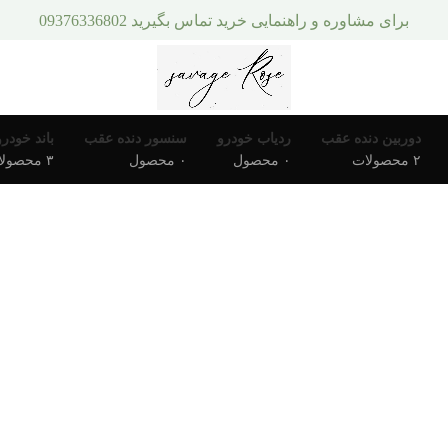
برای مشاوره و راهنمایی خرید تماس بگیرید 09376336802
دوربین دنده عقب
ردیاب خودرو
سنسور دنده عقب
باند خودرو
۲ محصولات
۰ محصول
۰ محصول
۳ محصولات