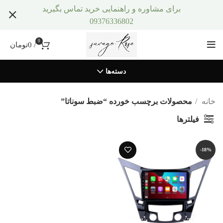
برای مشاوره و راهنمایی خرید تماس بگیرید
09376336802
0
/
0
تومان
دسته‌ها
خانه
محصولات برچسب خورده “ضبط سوناتا”
فیلترها
-18%