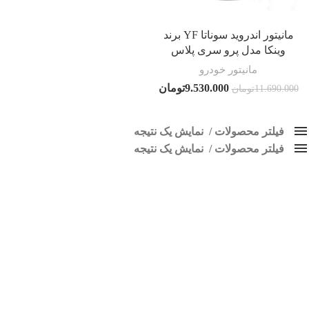
مانیتور اندروید سوناتا YF برند
وینکا مدل پرو سری پلاس
مانیتور خودرو
9.530.000
تومان
11.690.000
تومان
فیلتر محصولات
نمایش یک نتیجه
فیلتر محصولات
کلاس‌های حمل و نقل محصول
نمایش یک نتیجه
هیچ
ضبط سوناتا
فقط نمایش محصولات فروش
فقط موجود در انبار
برچسب ها
اسپیکر پاناتک
1
اسپیکر خودرو ناکامیچی
2
اسپیکر فابریک خودرو
1