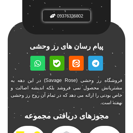
باند فابریک خودرو
1
09376336802
باند فابریک ناکامیچی
1
باند ماشین ناکامیچی
2
باند ناکامیچی
2
پخش 206
2
پیام رسان های رز وحشی
پخش 207
2
پخش 405
2
پخش MVM 530
1
پخش MVM X22
1
فروشگاه رز وحشی (Savage Rose) در این دهه به
پخش اریو
1
مشتریانش محصول نمی فروشد بلکه اندیشه اصالت و
پخش ال 90
خاص بودنی را ارائه می دهد که در تمام آن روح رز وحشی
1
نهفته است.
پخش النترا
2
پخش ام وی ام
4
مجوزهای دریافتی مجموعه
پخش ام وی ام 530
2
پخش ام وی ام ایکس 22
2