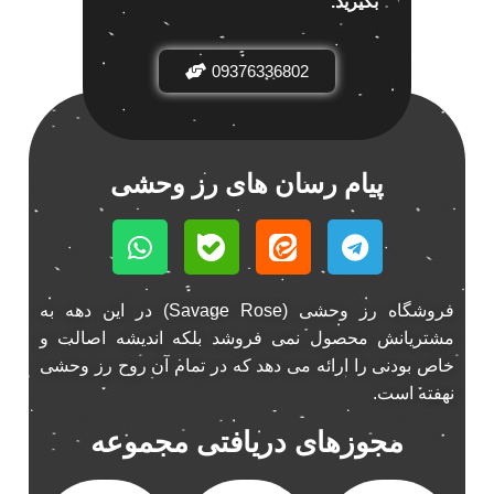
بگیرید.
باند خودرو ناکامیچی
2
باند فابریک خودرو
1
09376336802
باند فابریک ناکامیچی
1
باند ماشین ناکامیچی
2
باند ناکامیچی
2
پیام رسان های رز وحشی
پخش 206
2
پخش 207
2
پخش 405
2
پخش MVM 530
1
فروشگاه رز وحشی (Savage Rose) در این دهه به
پخش MVM X22
1
مشتریانش محصول نمی فروشد بلکه اندیشه اصالت و
پخش اریو
1
خاص بودنی را ارائه می دهد که در تمام آن روح رز وحشی
پخش ال 90
1
نهفته است.
پخش النترا
2
مجوزهای دریافتی مجموعه
پخش ام وی ام
4
پخش ام وی ام 530
2