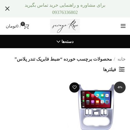
برای مشاوره و راهنمایی خرید تماس بگیرید
09376336802
0
/
0
تومان
دسته‌ها
خانه
محصولات برچسب خورده “ضبط فابریک تندر پلاس”
فیلترها
-8%