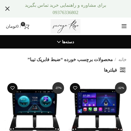
برای مشاوره و راهنمایی خرید تماس بگیرید
09376336802
0
/
0
تومان
دسته‌ها
خانه
محصولات برچسب خورده “ضبط فابریک تیبا”
فیلترها
-27%
-12%