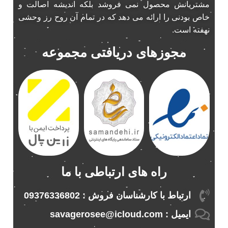
مشتریانش محصول نمی فروشد بلکه اندیشه اصالت و
پخش 206
2
خاص بودنی را ارائه می دهد که در تمام آن روح رز وحشی
پخش 207
2
نهفته است.
پخش 405
2
مجوزهای دریافتی مجموعه
پخش MVM 530
1
پخش MVM X22
1
پخش اریو
1
پخش ال 90
1
پخش النترا
2
پخش ام وی ام
4
پخش ام وی ام 530
2
پخش ام وی ام ایکس 22
2
راه های ارتباطی با ما
پخش ام وی ام ایکس 33
1
پخش ام وی ام ایکس 33 نیو
1
ارتباط با کارشناسان فروش : 09376336802
پخش ام وی ام نیو
1
ایمیل : savagerosee@icloud.com
پخش اندرو.ید ساینا
1