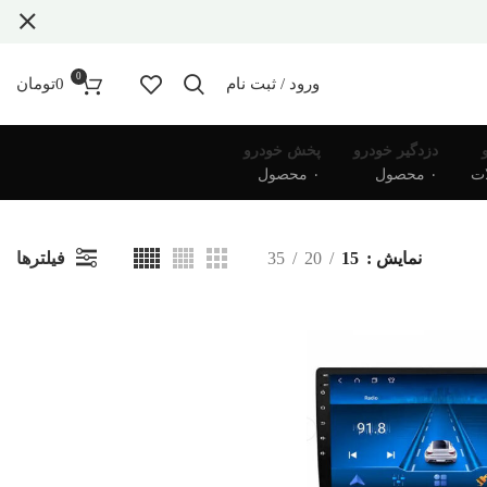
0
ورود / ثبت نام
0
تومان
دزدگیر خودرو
پخش خودرو
۰ محصول
۰ محصول
فیلترها
نمایش
15
20
35