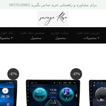
برای مشاوره و راهنمایی خرید تماس بگیرید 09376336802
دوربین دنده عقب
ردیاب خودرو
سنسور دنده عقب
باند خودرو
۲ محصولات
۰ محصول
۰ محصول
۳ محصولات
-17%
-27%