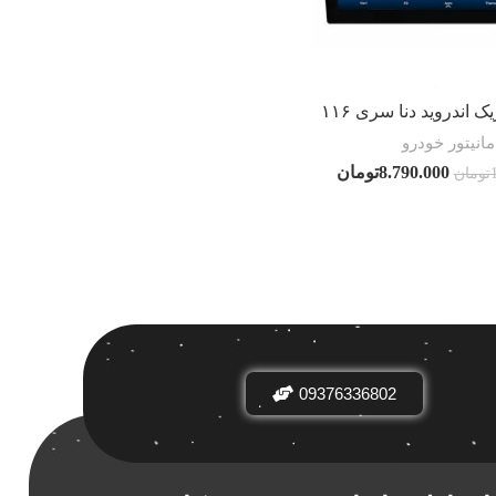
ک اندروید دنا سری ۱۱۶
مانیتور خودرو
8.790.000
تومان
تومان
 بر اساس
ض
09376336802
دیدها
نرخ میانگین