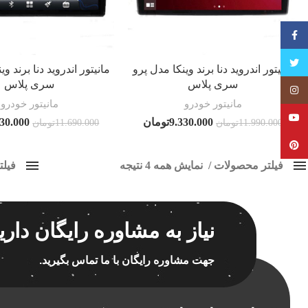
فیسبوک
تویتر
مانیتور اندروید دنا برند وینکا مدل پرو
مانیتور اندروید دنا برند و
سری پلاس
سری پلاس
Instagram
مانیتور خودرو
مانیتور خودرو
YouTube
9.330.000
تومان
630.000
11.990.000
تومان
11.690.000
تومان
Pinterest
فیلتر محصولات
نمایش همه 4 نتیجه
فیل
کلاس‌های حمل و نقل محصول
ضبط ف
هیچ
برچسب ه
نیاز به مشاوره رایگان داری
فقط نمایش محصولات فروش
فقط موجود در انبار
جهت مشاوره رایگان با ما تماس بگیرید.
اسپیکر
اسپیکر