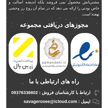
مشتریانش محصول نمی فروشد بلکه اندیشه اصالت و
پخش 206
2
خاص بودنی را ارائه می دهد که در تمام آن روح رز وحشی
پخش 207
2
نهفته است.
پخش 405
2
مجوزهای دریافتی مجموعه
پخش MVM 530
1
پخش MVM X22
1
پخش اریو
1
پخش ال 90
1
پخش النترا
2
پخش ام وی ام
4
پخش ام وی ام 530
2
پخش ام وی ام ایکس 22
2
راه های ارتباطی با ما
پخش ام وی ام ایکس 33
1
پخش ام وی ام ایکس 33 نیو
1
ارتباط با کارشناسان فروش : 09376336802
پخش ام وی ام نیو
1
ایمیل : savagerosee@icloud.com
پخش اندرو.ید ساینا
1