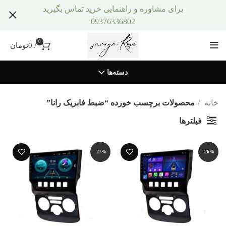
برای مشاوره و راهنمایی خرید تماس بگیرید
09376336802
0
/
0
تومان
دسته‌ها
خانه
محصولات برچسب خورده “ضبط فابریک رانا”
فیلترها
-27%
-26%