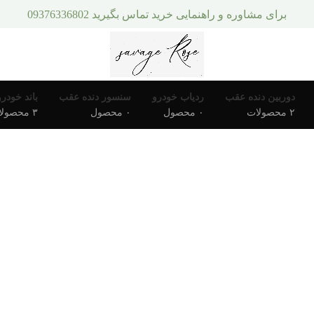
برای مشاوره و راهنمایی خرید تماس بگیرید 09376336802
دوربین دنده عقب
ردیاب خودرو
سنسور دنده عقب
باند خودرو
۲ محصولات
۰ محصول
۰ محصول
۳ محصولات