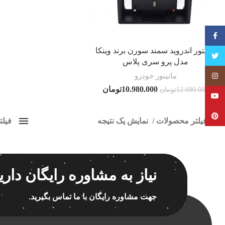
فیسبوک
مانیتور اندروید سمند سورن برند وینکا
تویتر
مدل پرو سری پلاس
مانیتور خودرو
Instagram
10.980.000
تومان
12.690.000
تومان
YouTube
Pinterest
فیلتر محصولات
نمایش یک نتیجه
فیل
کلاس‌های حمل و نقل محصول
ضبط 
هیچ
برچسب ه
نیاز به مشاوره رایگان داری
فقط نمایش محصولات فروش
فقط موجود در انبار
جهت مشاوره رایگان با ما تماس بگیرید.
اسپیکر
اسپیکر