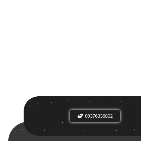
 بر اساس
ض
09376336802
دیدها
نرخ میانگین