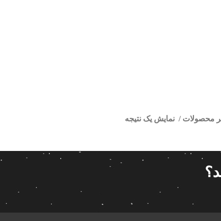
تر محصولات
نمایش یک نتیجه
فابریک سورن
ا
قیمت گذاری
مرتب سازی
د؟
پیش فر
14 280 000تومان
539 000تومان
تعداد باز
 پاناتک
1
539 000
14 280 000
محبوبیت
 خودرو ناکامیچی
2
براساس 