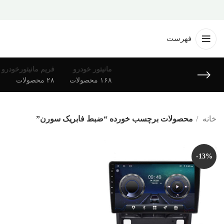
فهرست
مانیتور خودرو
فریم مانیتورخودرو
۱۶۸ محصولات
۲۸ محصولات
خانه
محصولات برچسب خورده “ضبط فابریک سورن”
-13%