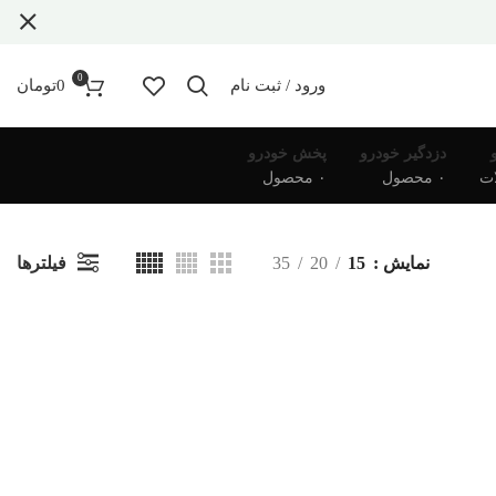
0
ورود / ثبت نام
0
تومان
دزدگیر خودرو
پخش خودرو
۰ محصول
۰ محصول
فیلترها
نمایش
15
20
35