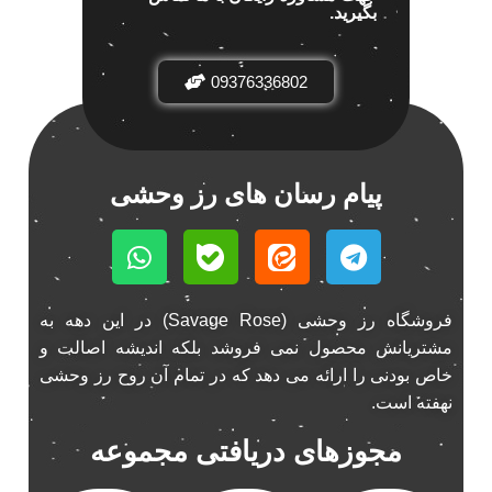
بگیرید.
باند خودرو پاناتک
1
باند خودرو ناکامیچی
2
باند فابریک خودرو
1
09376336802
باند فابریک ناکامیچی
1
باند ماشین ناکامیچی
2
باند ناکامیچی
2
پیام رسان های رز وحشی
پخش 206
2
پخش 207
2
پخش 405
2
پخش MVM 530
1
فروشگاه رز وحشی (Savage Rose) در این دهه به
پخش MVM X22
1
مشتریانش محصول نمی فروشد بلکه اندیشه اصالت و
پخش اریو
1
خاص بودنی را ارائه می دهد که در تمام آن روح رز وحشی
پخش ال 90
1
نهفته است.
پخش النترا
2
مجوزهای دریافتی مجموعه
پخش ام وی ام
4
پخش ام وی ام 530
2