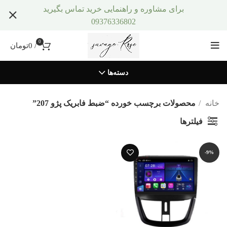
برای مشاوره و راهنمایی خرید تماس بگیرید
09376336802
0
/
0
تومان
دسته‌ها
خانه
محصولات برچسب خورده “ضبط فابریک پژو 207”
فیلترها
-9%