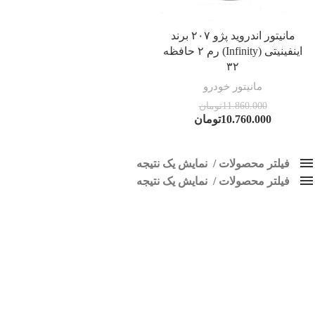
مانیتور اندروید پژو ۲۰۷ برند
اینفینیتی (Infinity) رم ۲ حافظه
۳۲
مانیتور خودرو
11.860.000
تومان
10.760.000
تومان
فیلتر محصولات
نمایش یک نتیجه
فیلتر محصولات
کلاس‌های حمل و نقل محصول
نمایش یک نتیجه
هیچ
ضبط فابریک پژو 207
فقط نمایش محصولات فروش
فقط موجود در انبار
برچسب ها
اسپیکر پاناتک
1
اسپیکر خودرو ناکامیچی
2