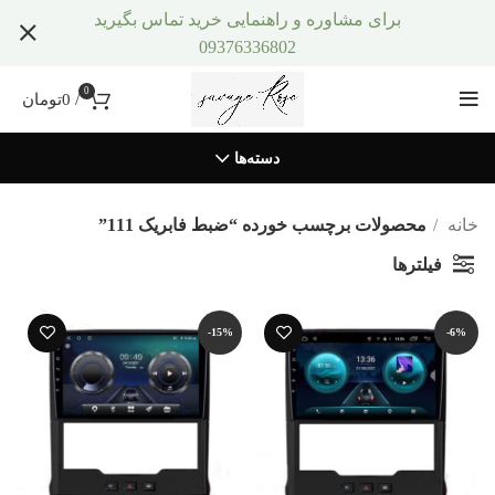
برای مشاوره و راهنمایی خرید تماس بگیرید
09376336802
0
/
0
تومان
دسته‌ها
خانه
محصولات برچسب خورده “ضبط فابریک 111”
فیلترها
-15%
-6%