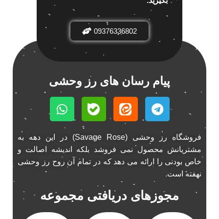
بگیرید.
باند خودرو ناکامیچی
2
باند فابریک خودرو
1
09376336802
باند فابریک ناکامیچی
1
باند ماشین ناکامیچی
2
باند ناکامیچی
2
پیام رسان های رز وحشی
پخش 206
2
پخش 207
2
پخش 405
2
پخش MVM 530
1
پخش MVM X22
فروشگاه رز وحشی (Savage Rose) در این دهه به
1
مشتریانش محصول نمی فروشد بلکه اندیشه اصالت و
پخش اریو
1
خاص بودنی را ارائه می دهد که در تمام آن روح رز وحشی
پخش ال 90
1
نهفته است.
پخش النترا
2
مجوزهای دریافتی مجموعه
پخش ام وی ام
4
پخش ام وی ام 530
2