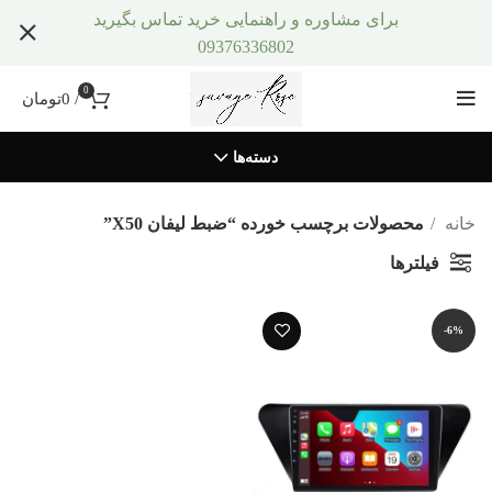
برای مشاوره و راهنمایی خرید تماس بگیرید
09376336802
0
/
0
تومان
دسته‌ها
خانه
محصولات برچسب خورده “ضبط لیفان X50”
فیلترها
-6%