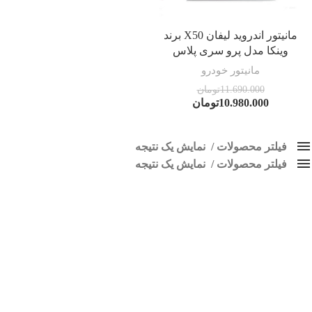
مانیتور اندروید لیفان X50 برند
وینکا مدل پرو سری پلاس
مانیتور خودرو
11.690.000
تومان
10.980.000
تومان
فیلتر محصولات
نمایش یک نتیجه
فیلتر محصولات
کلاس‌های حمل و نقل محصول
نمایش یک نتیجه
هیچ
ضبط لیفان X50
محبوبیت
فقط نمایش محصولات فروش
فقط موجود در انبار
برچسب ها
پاک کردن فیلترها
اسپیکر پاناتک
1
اسپیکر خودرو ناکامیچی
2