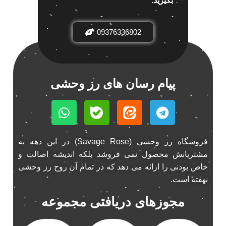
بگیرید.
باند خودرو ناکامیچی
2
باند فابریک خودرو
1
09376336802
باند فابریک ناکامیچی
1
باند ماشین ناکامیچی
2
باند ناکامیچی
2
پیام رسان های رز وحشی
پخش 206
2
پخش 207
2
پخش 405
2
پخش MVM 530
1
پخش MVM X22
فروشگاه رز وحشی (Savage Rose) در این دهه به
1
مشتریانش محصول نمی فروشد بلکه اندیشه اصالت و
پخش اریو
1
خاص بودنی را ارائه می دهد که در تمام آن روح رز وحشی
پخش ال 90
1
نهفته است.
پخش النترا
2
مجوزهای دریافتی مجموعه
پخش ام وی ام
4
پخش ام وی ام 530
2