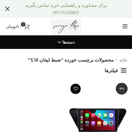
برای مشاوره و راهنمایی خرید تماس بگیرید
09376336802
0
/
0
تومان
دسته‌ها
خانه
محصولات برچسب خورده “ضبط لیفان X50”
فیلترها
-6%