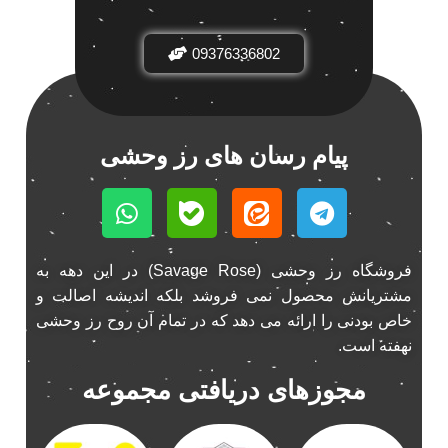
باند فابریک خودرو
1
09376336802
باند فابریک ناکامیچی
1
باند ماشین ناکامیچی
2
باند ناکامیچی
2
پخش 206
2
پیام رسان های رز وحشی
پخش 207
2
پخش 405
2
پخش MVM 530
1
پخش MVM X22
1
فروشگاه رز وحشی (Savage Rose) در این دهه به
پخش اریو
1
مشتریانش محصول نمی فروشد بلکه اندیشه اصالت و
پخش ال 90
خاص بودنی را ارائه می دهد که در تمام آن روح رز وحشی
1
نهفته است.
پخش النترا
2
پخش ام وی ام
4
مجوزهای دریافتی مجموعه
پخش ام وی ام 530
2
پخش ام وی ام ایکس 22
2