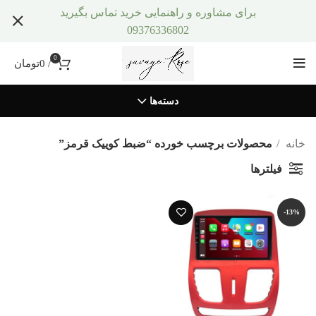
برای مشاوره و راهنمایی خرید تماس بگیرید
09376336802
0
/
0
تومان
دسته‌ها
خانه
محصولات برچسب خورده “ضبط کوییک قرمز”
فیلترها
-13%