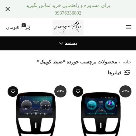
برای مشاوره و راهنمایی خرید تماس بگیرید
09376336802
0
/
0
تومان
دسته‌ها
خانه
محصولات برچسب خورده “ضبط کوییک”
فیلترها
-24%
-27%