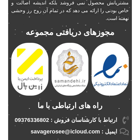
مشتریانش محصول نمی فروشد بلکه اندیشه اصالت و
پخش 206
2
خاص بودنی را ارائه می دهد که در تمام آن روح رز وحشی
پخش 207
2
نهفته است.
پخش 405
2
مجوزهای دریافتی مجموعه
پخش MVM 530
1
پخش MVM X22
1
پخش اریو
1
پخش ال 90
1
پخش النترا
2
پخش ام وی ام
4
پخش ام وی ام 530
2
پخش ام وی ام ایکس 22
2
راه های ارتباطی با ما
پخش ام وی ام ایکس 33
1
پخش ام وی ام ایکس 33 نیو
1
ارتباط با کارشناسان فروش : 09376336802
پخش ام وی ام نیو
1
ایمیل : savagerosee@icloud.com
پخش اندرو.ید ساینا
1