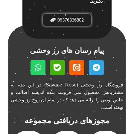
بگیرید.
باند خودرو ناکامیچی
2
باند فابریک خودرو
1
09376336802
باند فابریک ناکامیچی
1
باند ماشین ناکامیچی
2
باند ناکامیچی
2
پیام رسان های رز وحشی
پخش 206
2
پخش 207
2
پخش 405
2
پخش MVM 530
1
فروشگاه رز وحشی (Savage Rose) در این دهه به
پخش MVM X22
1
مشتریانش محصول نمی فروشد بلکه اندیشه اصالت و
پخش اریو
1
خاص بودنی را ارائه می دهد که در تمام آن روح رز وحشی
پخش ال 90
1
نهفته است.
پخش النترا
2
مجوزهای دریافتی مجموعه
پخش ام وی ام
4
پخش ام وی ام 530
2