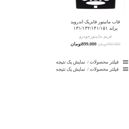
قاب مانیتور فابریک اندروید
پراید ۱۳۱/۱۳۲/۱۴۱/۱۵۱
فریم مانیتورخودرو
899.000
تومان
990.000
تومان
فیلتر محصولات
نمایش یک نتیجه
فیلتر محصولات
کلاس‌های حمل و نقل محصول
نمایش یک نتیجه
هیچ
فریم مانیتور اندروید 151
قیمت: کم به زیاد
فقط نمایش محصولات فروش
فقط موجود در انبار
برچسب ها
پاک کردن فیلترها
اسپیکر پاناتک
1
اسپیکر خودرو ناکامیچی
2